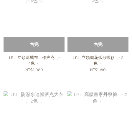
售完
售完
J.P.L. 立領葛城布工作夾克 ╭
J.P.L. 立領織花弧形襯衫 ╭ 2
4色 ╮
色 ╮
NT$2,080
NT$1,180