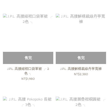
售完
售完
J.P.L. 高腰縮褶口袋軍裙 ╭ 2
J.P.L. 高腰解構裁線丹寧寬褲
色 ╮
NT$2,380
NT$1,980