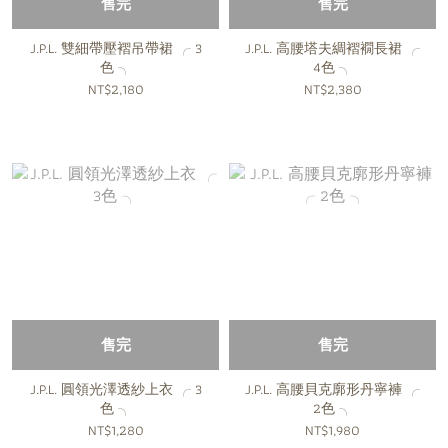
售完
售完
J.P.L. 雙細帶壓褶吊帶裙 ╭ 3
J.P.L. 高腰塔夫綢褶襉長裙 ╭
色 ╮
4色 ╮
NT$2,180
NT$2,380
售完
售完
J.P.L. 圓領光澤透紗上衣 ╭ 3
J.P.L. 高腰貝克廓形丹寧褲 ╭
色 ╮
2色 ╮
NT$1,280
NT$1,980