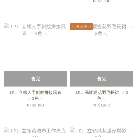
NT$2,680
ᨓ 再 入 荷 ᨓ
售完
售完
J.P.L. 立領人字斜紋拼接風衣
J.P.L. 高腰緹花羽毛長裙 ╭ 2
╭ 3色 ╮
色 ╮
NT$2,180
NT$1,880