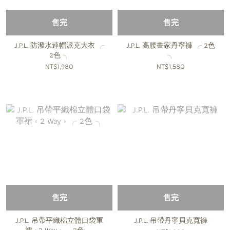
售完
售完
J.P.L. 防潑水連帽派克大衣 ╭
J.P.L. 高腰畫家丹寧褲 ╭ 2色
2色 ╮
╮
NT$1,980
NT$1,580
售完
售完
J.P.L. 吊帶平織棉立體口袋軍
J.P.L. 吊帶丹寧貝克寬褲