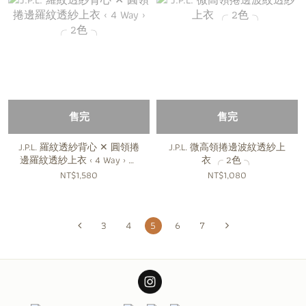
售完
售完
J.P.L. 羅紋透紗背心 ✕ 圓領捲
J.P.L. 微高領捲邊波紋透紗上
邊羅紋透紗上衣 ‹ 4 Way › ╭
衣 ╭ 2色 ╮
2色 ╮
NT$1,580
NT$1,080
3
4
5
6
7