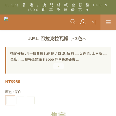
꒰ᐢ. .ᐢ꒱₊˚⊹　香　港　/　澳　門　結　帳　金　額　滿　H K D　$　
꒰ᐢ. .ᐢ꒱₊˚⊹　結　帳　金　額　滿　T W D　$　3 0 0 0　即　享　
1 5 0 0　即　享　免　運　優　惠　➜
免　運　優　惠　➜
꒰ᐢ. .ᐢ꒱₊˚⊹　結　帳　金　額　滿　T W D　$　3 0 0 0　即　享　
免　運　優　惠　➜
J.P.L. 巴拉克拉瓦帽 ╭ 3色 ╮
指定分類，꒰ 一般會員 ꒱ 經 銷 / 自 選 品 牌 ﹏ 2 件 以 上 9 折 ﹏
全店，﹏ 結帳金額滿 $ 3000 即享免運優惠 ﹏
NT$980
顏色
: 茶白
售完