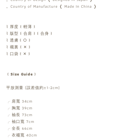
。Country of Manufacture ❬ Made In China ❭
⌇ 厚度 ꒰ 輕薄 ꒱
⌇ 版型 ꒰ 合肩 ꒱ ꒰ 合身 ꒱
⌇ 透膚
꒰ ○ ꒱
⌇ 襯裏 ꒰ ✕ ꒱
⌇ 口袋
꒰ ✕ ꒱
﹝Size Guide﹞
平放測量 (誤差值約±1-2cm)
肩寬 34cm
╭
胸寬 39cm
╭
袖長 73cm
╭
袖口寬 7cm
╭
全長 66cm
╭
衣襬寬 40cm
╭