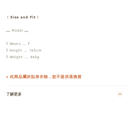
﹝Size and Fit﹞
灬 Model 灬
⌇ Wears ﹏ F
⌇ Height ﹏ 165cm
⌇ Weight ﹏ 46kg
⋆ 此商品屬於貼身衣物，恕不提供退換貨
了解更多