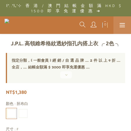
꒰ᐢ. .ᐢ꒱₊˚⊹　香　港　/　澳　門　結　帳　金　額　滿　H K D　$　
꒰ᐢ. .ᐢ꒱₊˚⊹　結　帳　金　額　滿　T W D　$　3 0 0 0　即　享　
1 5 0 0　即　享　免　運　優　惠　➜
免　運　優　惠　➜
꒰ᐢ. .ᐢ꒱₊˚⊹　結　帳　金　額　滿　T W D　$　3 0 0 0　即　享　
免　運　優　惠　➜
J.P.L. 高領維希格紋透紗指孔內搭上衣 ╭ 2色 ╮
指定分類，꒰ 一般會員 ꒱ 經 銷 / 自 選 品 牌 ﹏ 2 件 以 上 9 折 ﹏
全店，﹏ 結帳金額滿 $ 3000 即享免運優惠 ﹏
NT$1,380
顏色
: 胚布白
尺寸
: F