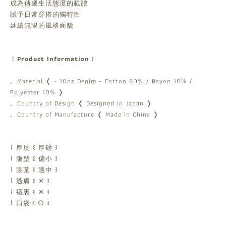
成為傳遞生活態度的載體
賦予日常穿搭的獨特性
延續無限的風格面貌
﹝Product Information﹞
。Material ❬ - 10oz Denim - Cotton 80% / Rayon 10% /
Polyester 10% ❭
。Country of Design ❬ Designed In Japan ❭
。Country of Manufacture ❬ Made In China ❭
⌇ 厚度 ꒰ 厚磅 ꒱
⌇ 版型 ꒰ 偏小 ꒱
⌇ 腰圍 ꒰ 適中 ꒱
⌇ 透膚 ꒰ ✕ ꒱
⌇ 襯裏 ꒰ ✕ ꒱
⌇ 口袋 ꒰ ○ ꒱