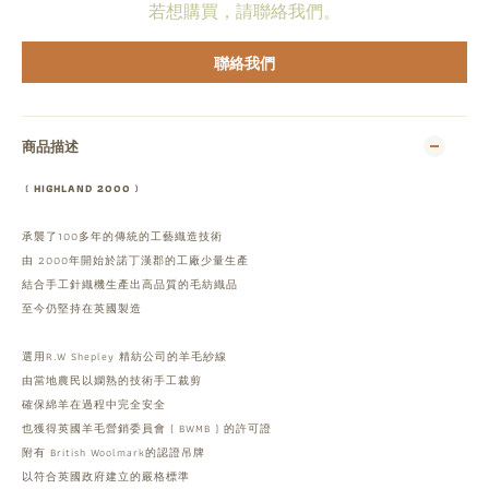
若想購買，請聯絡我們。
聯絡我們
商品描述
﹝HIGHLAND 2000﹞
承襲了100多年的傳統的工藝織造技術
由 2000年開始於諾丁漢郡的工廠少量生產
結合手工針織機生產出高品質的毛紡織品
至今仍堅持在英國製造
選用R.W Shepley 精紡公司的羊毛紗線
由當地農民以嫻熟的技術手工裁剪
確保綿羊在過程中完全安全
也獲得英國羊毛營銷委員會 ( BWMB ) 的許可證
附有 British Woolmark的認證吊牌
以符合英國政府建立的嚴格標準