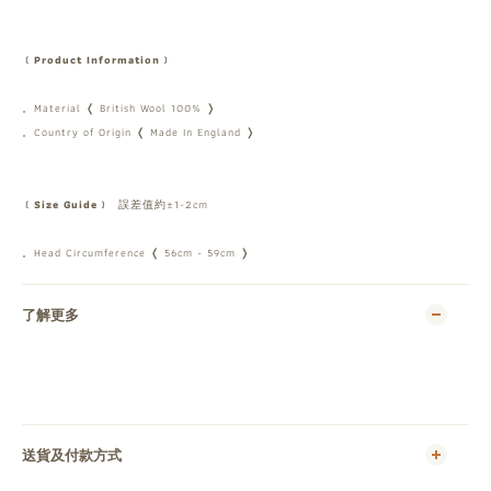
﹝Product Information﹞
。Material ❬ British Wool 100% ❭
。Country of Origin ❬ Made In England ❭
﹝Size Guide﹞
誤差值約±1-2cm
。Head Circumference ❬ 56cm - 59cm ❭
了解更多
送貨及付款方式