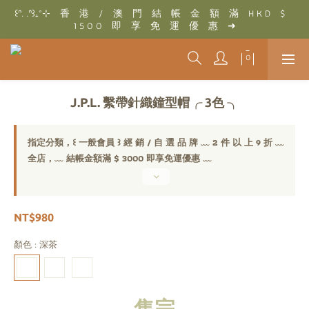
꒰ᐢ. .ᐢ꒱₊˚⊹　香　港　/　澳　門　結　帳　金　額　滿　H K D　$　
꒰ᐢ. .ᐢ꒱₊˚⊹　結　帳　金　額　滿　T W D　$　3 0 0 0　即　享　
1 5 0 0　即　享　免　運　優　惠　➜
免　運　優　惠　➜
꒰ᐢ. .ᐢ꒱₊˚⊹　結　帳　金　額　滿　T W D　$　3 0 0 0　即　享　
免　運　優　惠　➜
J.P.L. 繫帶針織鐘型帽╭ 3色 ╮
指定分類，꒰ 一般會員 ꒱ 經 銷 / 自 選 品 牌 ﹏ 2 件 以 上 9 折 ﹏
全店，﹏ 結帳金額滿 $ 3000 即享免運優惠 ﹏
NT$980
顏色
: 深茶
售完