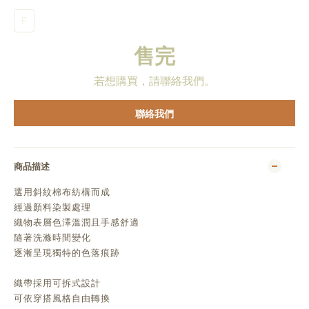
F
售完
若想購買，請聯絡我們。
聯絡我們
商品描述
選用斜紋棉布紡構而成
經過顏料染製處理
織物表層色澤溫潤且手感舒適
隨著洗滌時間變化
逐漸呈現獨特的色落痕跡
織帶採用可拆式設計
可依穿搭風格自由轉換