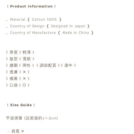
﹝Product Information﹞
。Material ❬ Cotton 100% ❭
。Country of Design ❬ Designed In Japan ❭
。Country of Manufacture ❬ Made In China ❭
⌇ 厚度 ꒰ 輕薄 ꒱
⌇ 版型 ꒰ 寬鬆 ꒱
⌇ 腰圍
꒰ 彈性 ꒱
꒰ 調節配置 ꒱
꒰ 適中 ꒱
⌇ 透膚 ꒰ ✕ ꒱
⌇ 襯裏 ꒰ ✕ ꒱
⌇ 口袋
꒰ ○ ꒱
﹝Size Guide﹞
平放測量 (誤差值約±1-2cm)
肩寬 ✕
╭