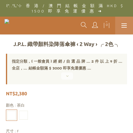
꒰ᐢ. .ᐢ꒱₊˚⊹　香　港　/　澳　門　結　帳　金　額　滿　H K D　$　
꒰ᐢ. .ᐢ꒱₊˚⊹　結　帳　金　額　滿　T W D　$　3 0 0 0　即　享　
1 5 0 0　即　享　免　運　優　惠　➜
免　運　優　惠　➜
꒰ᐢ. .ᐢ꒱₊˚⊹　結　帳　金　額　滿　T W D　$　3 0 0 0　即　享　
免　運　優　惠　➜
J.P.L. 織帶顏料染降落傘褲 ‹ 2 Way › ╭ 2色 ╮
指定分類，꒰ 一般會員 ꒱ 經 銷 / 自 選 品 牌 ﹏ 2 件 以 上 9 折 ﹏
全店，﹏ 結帳金額滿 $ 3000 即享免運優惠 ﹏
NT$2,380
顏色
: 茶白
尺寸
: F