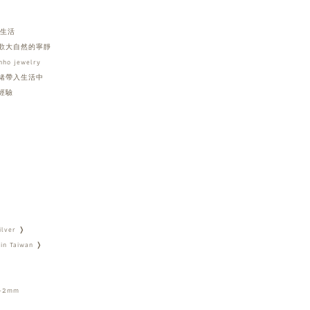
灣生活
歡大自然的寧靜
o jewelry
緒帶入生活中
經驗
ilver ❭
in Taiwan ❭
2mm