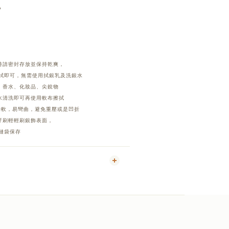
❭
時請密封存放並保持乾爽，
拭即可，無需使用拭銀乳及洗銀水
、香水、化妝品、尖銳物
水清洗即可再使用軟布擦拭
來的軟，易彎曲，避免重壓或是凹折
牙刷輕輕刷銀飾表面，
鏈袋保存