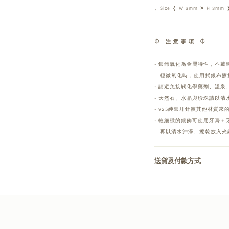
。Size ❬ W 3mm ✕ H 3mm 
⏀ 注 意 事 項 ⏀
• 銀飾氧化為金屬特性，不戴
輕微氧化時，使用拭銀布擦
• 請避免接觸化學藥劑、溫泉
• 天然石、水晶與珍珠請以清
• 925純銀耳針較其他材質
• 較細緻的銀飾可使用牙膏＋
再以清水沖淨、擦乾放入夾
送貨及付款方式