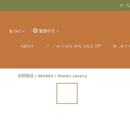
꒰ᐢ.
꒰ᐢ.
꒰ᐢ. .ᐢ꒱₊˚
꒰ᐢ.
$
TWD
繁體中文
ABOUT
/ᐠ. .ᐟ\ฅ ꒰ BYE BYE SALE ꒱♡
⪩. .⪨ ꒰ 
全部商品
/
BRANDS
/
Shanho Jewelry