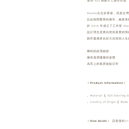
選用 925 純銀手工製作而成
Shanho出生於香港，現居台
比起熱鬧繁華的都市，她更喜
於 2010 年成立了工作室 Shanh
設計理念是將自然與真實的情
創作靈感來自於大自然與人生
獨特的紋理細節
擁有溫潤優雅的姿態
為耳上的風景妝點日常
﹝Product Information﹞
。Material ❬ 925 Sterling S
。Country of Origin ❬ Made 
﹝Size Guide﹞
誤差值約±1-