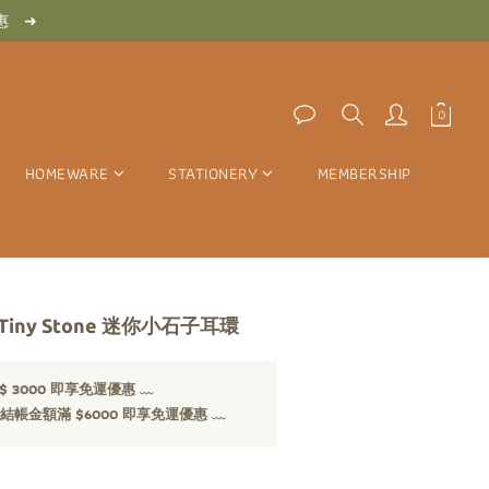
　惠　➜
　惠　➜
　免　運　優　惠　➜
　惠　➜
HOMEWARE
STATIONERY
MEMBERSHIP
y Tiny Stone 迷你小石子耳環
 3000 即享免運優惠 ﹏
 結帳金額滿 $6000 即享免運優惠 ﹏