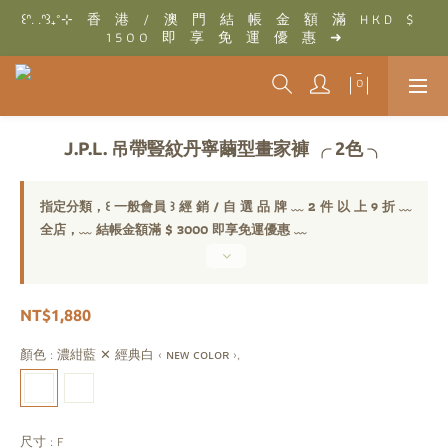
꒰ᐢ. .ᐢ꒱₊˚⊹　香　港　/　澳　門　結　帳　金　額　滿　H K D　$　
꒰ᐢ. .ᐢ꒱₊˚⊹　結　帳　金　額　滿　T W D　$　3 0 0 0　即　享　
1 5 0 0　即　享　免　運　優　惠　➜
免　運　優　惠　➜
꒰ᐢ. .ᐢ꒱₊˚⊹　結　帳　金　額　滿　T W D　$　3 0 0 0　即　享　
免　運　優　惠　➜
J.P.L. 吊帶豎紋丹寧繭型畫家褲 ╭ 2色 ╮
指定分類，꒰ 一般會員 ꒱ 經 銷 / 自 選 品 牌 ﹏ 2 件 以 上 9 折 ﹏
全店，﹏ 結帳金額滿 $ 3000 即享免運優惠 ﹏
NT$1,880
顏色
: 濃紺藍 ✕ 經典白 ‹ ɴᴇᴡ ᴄᴏʟᴏʀ ›,
尺寸
: F