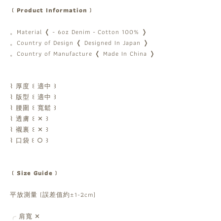
﹝Product Information﹞
。Material ❬
- 6oz Denim -
Cotton 100% ❭
。Country of Design ❬ Designed In Japan ❭
。Country of Manufacture ❬ Made In China ❭
⌇ 厚度 ꒰ 適中 ꒱
⌇ 版型 ꒰ 適中 ꒱
⌇ 腰圍 ꒰ 寬鬆 ꒱
⌇ 透膚 ꒰ ✕ ꒱
⌇ 襯裏 ꒰ ✕ ꒱
⌇ 口袋 ꒰ ○ ꒱
﹝Size Guide﹞
平放測量 (誤差值約±1-2cm)
肩寬 ✕
╭