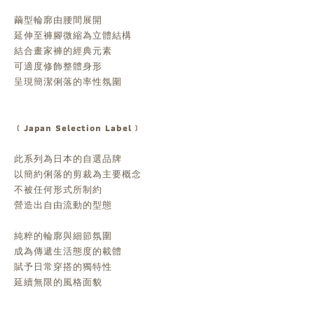
繭型輪廓由腰間展開
延伸至褲腳微縮為立體結構
結合畫家褲的經典元素
可適度修飾整體身形
呈現簡潔俐落的率性氛圍
﹝Japan Selection Label﹞
此系列為日本的自選品牌
以簡約俐落的剪裁為主要概念
不被任何形式所制約
營造出自由流動的型態
純粹的輪廓與細節氛圍
成為傳遞生活態度的載體
賦予日常穿搭的獨特性
延續無限的風格面貌