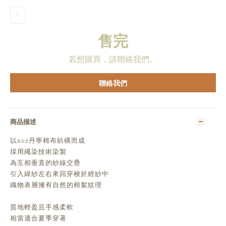
F
售完
若想購買，請聯絡我們。
聯絡我們
商品描述
以6oz丹寧棉布紡構而成
採用繩染技術染製
為互相垂直的紗線交疊
引入緯紗左右來回穿梭於經紗中
織物表層擁有自然的棉絮紋理
質地輕盈且手感柔軟
相當適合夏季穿著