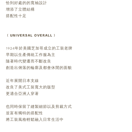
恰到好處的的寬袖設計
增添了立體結構
搭配性十足
﹝UNIVERSAL OVERALL﹞
1924年於美國芝加哥成立的工裝老牌
早期以生產傳統工作服為主
隨著時代變遷而不斷改良
創造出俐落的輪廓及都會休閒的面貌
近年展開日本支線
改良了美式工裝寬大的版型
更適合亞洲人穿著
也同時保留了縫製細節以及剪裁方式
並富有獨特的搭配性
將工裝風格輕鬆融入日常生活中