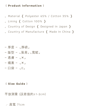
﹝Product Information﹞
。Material ❬ Polyester 65% / Cotton 35% ❭
。Lining ❬ Cotton 100% ❭
。Country of Design ❬ Designed In Japan ❭
。Country of Manufacture ❬ Made In China ❭
‒ 厚度 ‒ ⌞厚磅⌟
‒ 版型 ‒ ⌞落肩⌟ ⌞寬鬆⌟
‒ 透膚 ‒ ⌞✕⌟
‒ 襯裏 ‒ ⌞✕⌟
‒ 口袋 ‒ ⌞O⌟
﹝Size Guide﹞
平放測量 (誤差值約±1-2cm)
╭ 肩寬 71cm