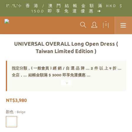
꒰ᐢ. .ᐢ꒱₊˚⊹　香　港　/　澳　門　結　帳　金　額　滿　H K D　$　
꒰ᐢ. .ᐢ꒱₊˚⊹　結　帳　金　額　滿　T W D　$　3 0 0 0　即　享　
1 5 0 0　即　享　免　運　優　惠　➜
免　運　優　惠　➜
꒰ᐢ. .ᐢ꒱₊˚⊹　結　帳　金　額　滿　T W D　$　3 0 0 0　即　享　
免　運　優　惠　➜
UNIVERSAL OVERALL Long Open Dress (
Taiwan Limited Edition )
指定分類，꒰ 一般會員 ꒱ 經 銷 / 自 選 品 牌 ﹏ 2 件 以 上 9 折 ﹏
全店，﹏ 結帳金額滿 $ 3000 即享免運優惠 ﹏
NT$3,980
顏色
: Beige