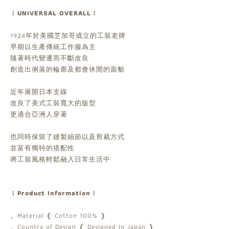
﹝UNIVERSAL OVERALL﹞
1924年於美國芝加哥成立的工裝老牌
早期以生產傳統工作服為主
隨著時代變遷而不斷改良
創造出俐落的輪廓及都會休閒的面貌
近年展開日本支線
改良了美式工裝寬大的版型
更適合亞洲人穿著
也同時保留了縫製細節以及剪裁方式
並富有獨特的搭配性
將工裝風格輕鬆融入日常生活中
﹝Product Information﹞
。Material ❬ Cotton 100% ❭
。Country of Design ❬ Designed In Japan ❭