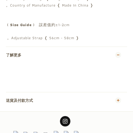
。Country of Manufacture ❬ Made In China ❭
﹝Size Guide﹞
誤差值約±1-2cm
。Adjustable Strap ❬ 56cm - 58cm ❭
了解更多
送貨及付款方式