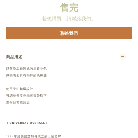
售完
若想購買，請聯絡我們。
聯絡我們
商品描述
以紮染工藝製成的肩背小包
織物表面具有獨特的洗練感
使用登山扣環設計
可調整長度也能將背帶取下
當作日常萬用袋
﹝UNIVERSAL OVERALL﹞
1924年於美國芝加哥成立的工裝老牌