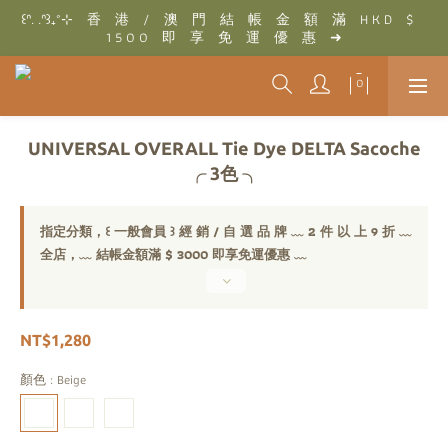
꒰ᐢ. .ᐢ꒱₊˚⊹　香　港　/　澳　門　結　帳　金　額　滿　H K D　$　
꒰ᐢ. .ᐢ꒱₊˚⊹　結　帳　金　額　滿　T W D　$　3 0 0 0　即　享　
1 5 0 0　即　享　免　運　優　惠　➜
免　運　優　惠　➜
꒰ᐢ. .ᐢ꒱₊˚⊹　結　帳　金　額　滿　T W D　$　3 0 0 0　即　享　
免　運　優　惠　➜
UNIVERSAL OVERALL Tie Dye DELTA Sacoche
╭ 3色 ╮
指定分類，꒰ 一般會員 ꒱ 經 銷 / 自 選 品 牌 ﹏ 2 件 以 上 9 折 ﹏
全店，﹏ 結帳金額滿 $ 3000 即享免運優惠 ﹏
NT$1,280
顏色
: Beige