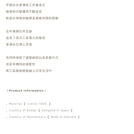
早期以生產傳統工作服為主
隨著時代變遷而不斷改良
創造出俐落的輪廓及都會休閒的面貌
近年展開日本支線
改良了美式工裝寬大的版型
更適合亞洲人穿著
也同時保留了縫製細節以及剪裁方式
並富有獨特的搭配性
將工裝風格輕鬆融入日常生活中
﹝Product Information﹞
。Material ❬ Cotton 100% ❭
。Country of Design ❬ Designed In Japan ❭
。Country of Manufacture ❬ Made In Vietnam ❭