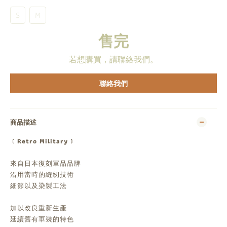
S
M
售完
若想購買，請聯絡我們。
聯絡我們
商品描述
﹝Retro Military﹞
來自日本復刻軍品品牌
沿用當時的縫紉技術
細節以及染製工法
加以改良重新生產
延續舊有軍裝的特色