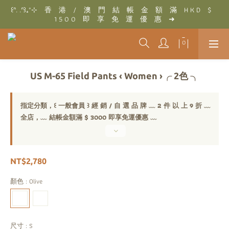
꒰ᐢ. .ᐢ꒱₊˚⊹　香　港　/　澳　門　結　帳　金　額　滿　H K D　$　
꒰ᐢ. .ᐢ꒱₊˚⊹　結　帳　金　額　滿　T W D　$　3 0 0 0　即　享　
1 5 0 0　即　享　免　運　優　惠　➜
免　運　優　惠　➜
꒰ᐢ. .ᐢ꒱₊˚⊹　結　帳　金　額　滿　T W D　$　3 0 0 0　即　享　
免　運　優　惠　➜
US M-65 Field Pants ‹ Women ›╭ 2色 ╮
指定分類，꒰ 一般會員 ꒱ 經 銷 / 自 選 品 牌 ﹏ 2 件 以 上 9 折 ﹏
全店，﹏ 結帳金額滿 $ 3000 即享免運優惠 ﹏
NT$2,780
顏色
: Olive
尺寸
: S