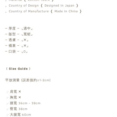
。Country of Design ❬ Designed In Japan ❭
。Country of Manufacture ❬ Made In China ❭
‒ 厚度 ‒ ⌞適中⌟
‒ 版型 ‒ ⌞寬鬆⌟
‒ 透膚 ‒ ⌞✕⌟
‒ 襯裏 ‒ ⌞✕⌟
‒ 口袋 ‒ ⌞O⌟
﹝Size Guide﹞
平放測量 (誤差值約±1-2cm)
肩寬
✕
╭
胸寬
✕
╭
腰寬 36cm - 38cm
╭
臀寬 38cm
╭
大腿寬
60cm
╭