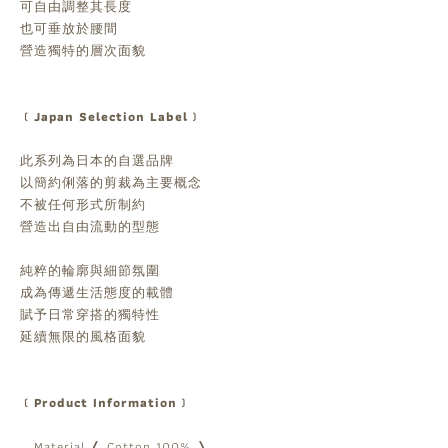
可自由調整其長度
也可垂放於腰間
營造獨特的層次面貌
﹝Japan Selection Label﹞
此系列為日本的自選品牌
以簡約俐落的剪裁為主要概念
不被任何形式所制約
營造出自由流動的型態
純粹的輪廓與細節氛圍
成為傳遞生活態度的載體
賦予日常穿搭的獨特性
延續無限的風格面貌
﹝Product Information﹞
。Material ❬ Cotton 100% ❭