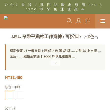
꒰ᐢ. .ᐢ꒱₊˚⊹　香　港　/　澳　門　結　帳　金　額　滿　H K D　$　
꒰ᐢ. .ᐢ꒱₊˚⊹　結　帳　金　額　滿　T W D　$　3 0 0 0　即　享　
1 5 0 0　即　享　免　運　優　惠　➜
免　運　優　惠　➜
꒰ᐢ. .ᐢ꒱₊˚⊹　結　帳　金　額　滿　T W D　$　3 0 0 0　即　享　
免　運　優　惠　➜
J.P.L. 吊帶平織棉工作寬褲 ‹ 可拆卸 › ╭ 2色 ╮
指定分類，꒰ 一般會員 ꒱ 經 銷 / 自 選 品 牌 ﹏ 2 件 以 上 9 折 ﹏
全店，﹏ 結帳金額滿 $ 3000 即享免運優惠 ﹏
NT$2,480
顏色
: 軍綠
尺寸
: F