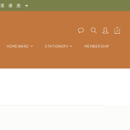
　惠　➜
　免　運　優　惠　➜
　惠　➜
HOMEWARE
STATIONERY
MEMBERSHIP