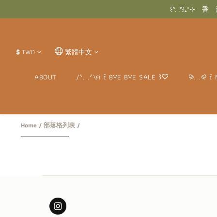
꒰ᐢ.
꒰ᐢ. .ᐢ꒱₊˚
꒰ᐢ.
$
TWD
繁體中文
ABOUT
/ᐠ. .ᐟ\ฅ ꒰ BYE BYE SALE ꒱♡
⪩. .⪨ ꒰ 
Home
/
部落格列表
/