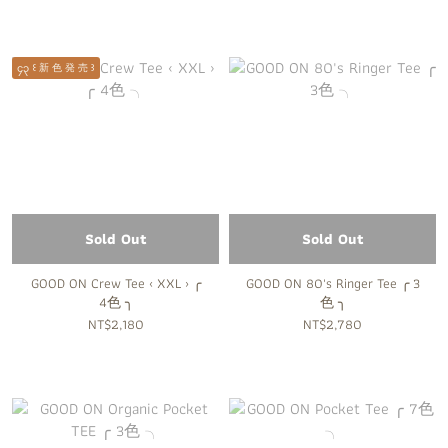
၄၃ ꒰ 新 色 発 売 ꒱
Sold Out
Sold Out
GOOD ON Crew Tee ‹ XXL › ╭
GOOD ON 80's Ringer Tee ╭ 3
4色 ╮
色 ╮
NT$2,180
NT$2,780