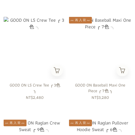
ᨓ 再 入 荷 ᨓ
GOOD ON LS Crew Tee ╭ 3色
GOOD ON Baseball Maxi One
╮
Piece ╭ 7色 ╮
NT$2,480
NT$3,280
ᨓ 再 入 荷 ᨓ
ᨓ 再 入 荷 ᨓ