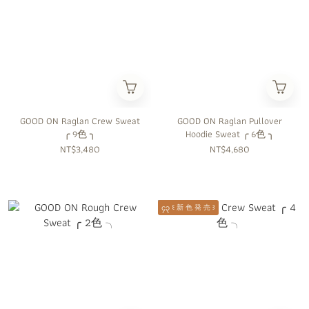
GOOD ON Raglan Crew Sweat
GOOD ON Raglan Pullover
╭ 9色 ╮
Hoodie Sweat ╭ 6色 ╮
NT$3,480
NT$4,680
၄၃ ꒰ 新 色 発 売 ꒱