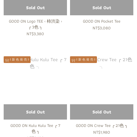
Sold Out
Sold Out
GOOD ON Logo TEE ‹ 柿渋染 ›
GOOD ON Pocket Tee
╭ 3色 ╮
NT$3,080
NT$3,380
၄၃ ꒰ 新 色 発 売 ꒱
၄၃ ꒰ 新 色 発 売 ꒱
Sold Out
Sold Out
GOOD ON Kulu Kulu Tee ╭ 7
GOOD ON Crew Tee ╭ 21色 ╮
色 ╮
NT$1,980