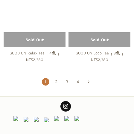
Sold Out
Sold Out
GOOD ON Relax Tee ╭ 4色 ╮
GOOD ON Logo Tee ╭ 3色 ╮
NT$2,380
NT$2,380
1
2
3
4