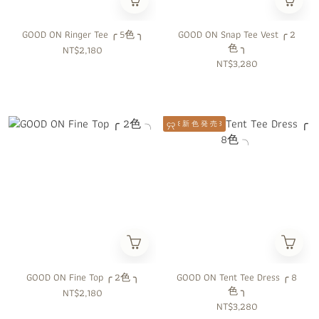
GOOD ON Ringer Tee ╭ 5色 ╮
GOOD ON Snap Tee Vest ╭ 2
色 ╮
NT$2,180
NT$3,280
၄၃ ꒰ 新 色 発 売 ꒱
GOOD ON Fine Top ╭ 2色 ╮
GOOD ON Tent Tee Dress ╭ 8
色 ╮
NT$2,180
NT$3,280