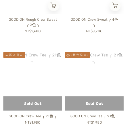
GOOD ON Rough Crew Sweat
GOOD ON Crew Sweat ╭ 4色
╭ 2色 ╮
╮
NT$3,680
NT$3,780
ᨓ 再 入 荷 ᨓ
၄၃ ꒰ 新 色 発 売 ꒱
Sold Out
Sold Out
GOOD ON Crew Tee ╭ 21色 ╮
GOOD ON Crew Tee ╭ 21色 ╮
NT$1,980
NT$1,980