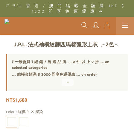
꒰ᐢ. .ᐢ꒱₊˚⊹　香　港　/　澳　門　結　帳　金　額　滿　H K D　$　
꒰ᐢ. .ᐢ꒱₊˚⊹　結　帳　金　額　滿　T W D　$　3 0 0 0　即　享　
1 5 0 0　即　享　免　運　優　惠　➜
免　運　優　惠　➜
꒰ᐢ. .ᐢ꒱₊˚⊹　結　帳　金　額　滿　T W D　$　3 0 0 0　即　享　
免　運　優　惠　➜
J.P.L. 法式袖橫紋蘇匹馬棉弧形上衣 ╭ 2色 ╮
꒰ 一般會員 ꒱ 經 銷 / 自 選 品 牌 ﹏ 2 件 以 上 9 折 ﹏ on
selected categories
﹏ 結帳金額滿 $ 3000 即享免運優惠 ﹏ on order
NT$1,680
Color
: 經典白 ✕ 柴染