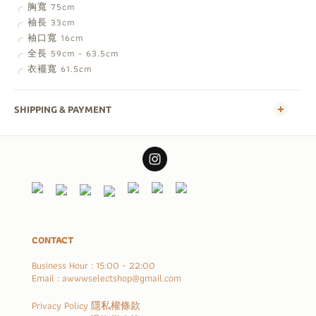
╭ 胸寬 75cm
╭ 袖長 33cm
╭ 袖口寬 16cm
╭ 全長 59cm - 63.5cm
╭ 衣襬寬 61.5cm
SHIPPING & PAYMENT
CONTACT
Business Hour : 15:00 - 22:00
Email : awwwselectshop@gmail.com
Privacy Policy 隱私權條款