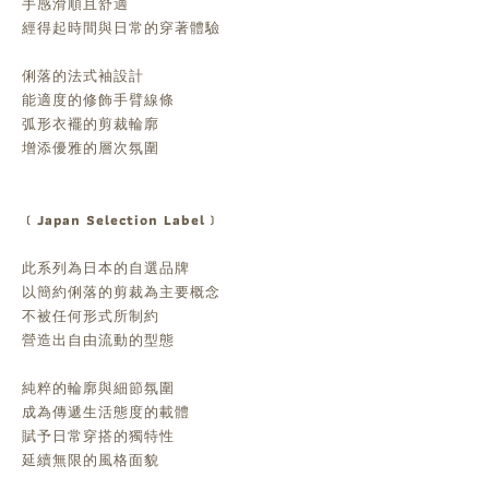
手感滑順且舒適
經得起時間與日常的穿著體驗
俐落的法式袖設計
能適度的修飾手臂線條
弧形衣襬的剪裁輪廓
增添優雅的層次氛圍
﹝Japan Selection Label﹞
此系列為日本的自選品牌
以簡約俐落的剪裁為主要概念
不被任何形式所制約
營造出自由流動的型態
純粹的輪廓與細節氛圍
成為傳遞生活態度的載體
賦予日常穿搭的獨特性
延續無限的風格面貌