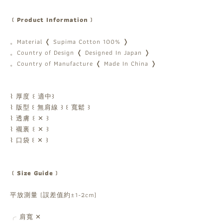
﹝Product Information﹞
。Material ❬ Supima Cotton 100% ❭
。Country of Design ❬ Designed In Japan ❭
。Country of Manufacture ❬ Made In China ❭
⌇ 厚度 ꒰ 適中꒱
⌇ 版型
꒰ 無肩線 ꒱
꒰ 寬鬆 ꒱
⌇ 透膚 ꒰ ✕ ꒱
⌇ 襯裏 ꒰ ✕ ꒱
⌇ 口袋
꒰ ✕ ꒱
﹝Size Guide﹞
平放測量 (誤差值約±1-2cm)
╭ 肩寬
✕