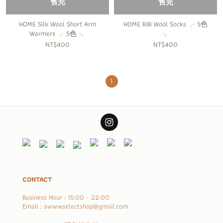
售完
售完
HOME Silk Wool Short Arm
HOME RIB Wool Socks ╭ 5色
Warmers ╭ 5色 ╮
╮
NT$400
NT$400
1
CONTACT
Business Hour : 15:00 - 22:00
Email : awwwselectshop@gmail.com