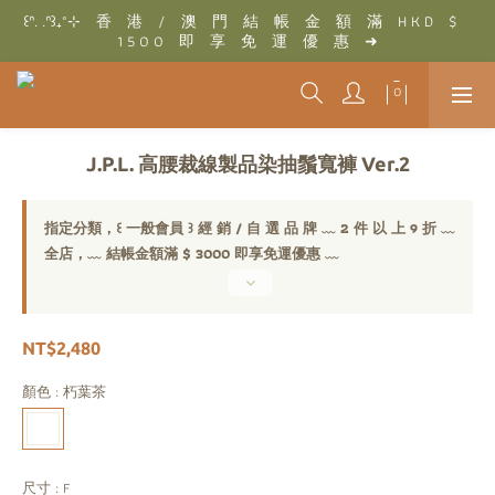
꒰ᐢ. .ᐢ꒱₊˚⊹　香　港　/　澳　門　結　帳　金　額　滿　H K D　$　
꒰ᐢ. .ᐢ꒱₊˚⊹　結　帳　金　額　滿　T W D　$　3 0 0 0　即　享　
1 5 0 0　即　享　免　運　優　惠　➜
免　運　優　惠　➜
꒰ᐢ. .ᐢ꒱₊˚⊹　結　帳　金　額　滿　T W D　$　3 0 0 0　即　享　
免　運　優　惠　➜
J.P.L. 高腰裁線製品染抽鬚寬褲 Ver.2
指定分類，꒰ 一般會員 ꒱ 經 銷 / 自 選 品 牌 ﹏ 2 件 以 上 9 折 ﹏
全店，﹏ 結帳金額滿 $ 3000 即享免運優惠 ﹏
NT$2,480
顏色
: 朽葉茶
尺寸
: F