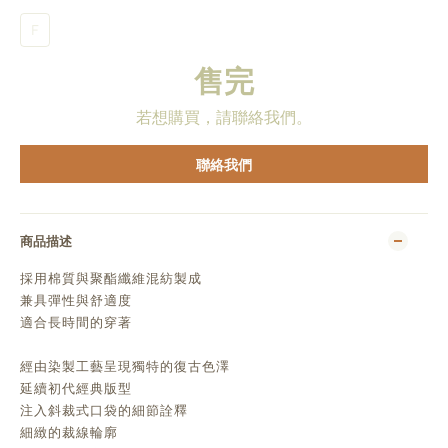
F
售完
若想購買，請聯絡我們。
聯絡我們
商品描述
採用棉質與聚酯纖維混紡製成
兼具彈性與舒適度
適合長時間的穿著
經由染製工藝
呈現獨特的復古色澤
延續初代經典版型
注入斜裁式口袋的細節詮釋
細緻的裁線輪廓