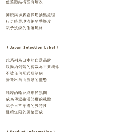
使整體結構富有層次
褲腰與褲腳處採用抽鬚處理
行走時展現流暢的垂墜度
賦予洗鍊的俐落風格
﹝Japan Selection Label﹞
此系列為日本的自選品牌
以簡約俐落的剪裁為主要概念
不被任何形式所制約
營造出自由流動的型態
純粹的輪廓與細節氛圍
成為傳遞生活態度的載體
賦予日常穿搭的獨特性
延續無限的風格面貌
﹝Product Information﹞