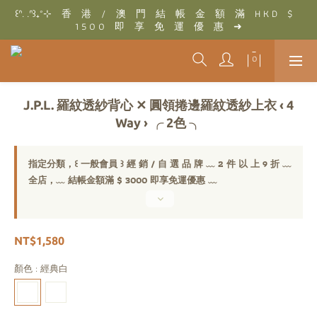
꒰ᐢ. .ᐢ꒱₊˚⊹　香　港　/　澳　門　結　帳　金　額　滿　H K D　$　
꒰ᐢ. .ᐢ꒱₊˚⊹　結　帳　金　額　滿　T W D　$　3 0 0 0　即　享　
1 5 0 0　即　享　免　運　優　惠　➜
免　運　優　惠　➜
꒰ᐢ. .ᐢ꒱₊˚⊹　結　帳　金　額　滿　T W D　$　3 0 0 0　即　享　
免　運　優　惠　➜
J.P.L. 羅紋透紗背心 ✕ 圓領捲邊羅紋透紗上衣 ‹ 4
Way › ╭ 2色 ╮
指定分類，꒰ 一般會員 ꒱ 經 銷 / 自 選 品 牌 ﹏ 2 件 以 上 9 折 ﹏
全店，﹏ 結帳金額滿 $ 3000 即享免運優惠 ﹏
NT$1,580
顏色
: 經典白