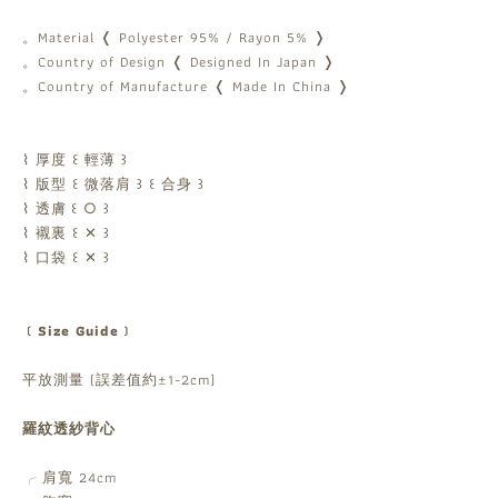
。Material ❬ Polyester 95% / Rayon 5% ❭
。Country of Design ❬ Designed In Japan ❭
。Country of Manufacture ❬ Made In China ❭
⌇ 厚度 ꒰ 輕薄 ꒱
⌇ 版型 ꒰ 微落肩 ꒱ ꒰ 合身 ꒱
⌇ 透膚 ꒰ ○ ꒱
⌇ 襯裏 ꒰ ✕ ꒱
⌇ 口袋 ꒰ ✕ ꒱
﹝Size Guide﹞
平放測量 (誤差值約±1-2cm)
羅紋透紗背心
肩寬 24cm
╭