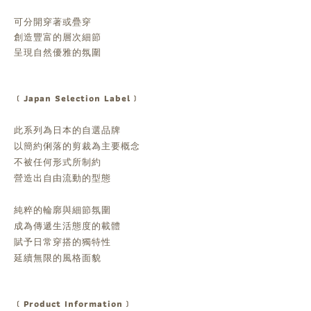
可分開穿著或疊穿
創造豐富的層次細節
呈現自然優雅的氛圍
﹝Japan Selection Label﹞
此系列為日本的自選品牌
以簡約俐落的剪裁為主要概念
不被任何形式所制約
營造出自由流動的型態
純粹的輪廓與細節氛圍
成為傳遞生活態度的載體
賦予日常穿搭的獨特性
延續無限的風格面貌
﹝Product Information﹞