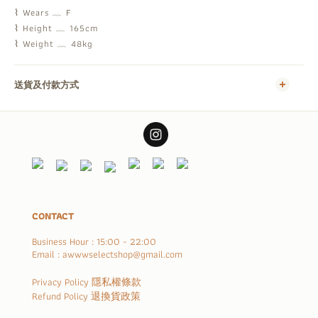
⌇ Wears ﹏ F
⌇ Height ﹏ 165cm
⌇ Weight ﹏ 48kg
送貨及付款方式
CONTACT
Business Hour : 15:00 - 22:00
Email : awwwselectshop@gmail.com
Privacy Policy 隱私權條款
Refund Policy 退換貨政策