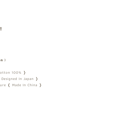
體
ion﹞
Cotton 100% ❭
 Designed In Japan ❭
ure ❬ Made In China ❭
꒱