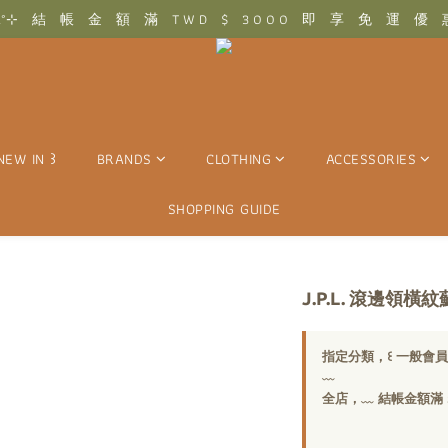
 .ᐢ꒱₊˚⊹　結　帳　金　額　滿　T W D　$　3 0 0 0　即　享　免　運　優
 .ᐢ꒱₊˚⊹　結　帳　金　額　滿　T W D　$　3 0 0 0　即　享　免　運　優
⊹　香　港　/　澳　門　結　帳　金　額　滿　H K D　$　1 5 0 0　即　享
 .ᐢ꒱₊˚⊹　結　帳　金　額　滿　T W D　$　3 0 0 0　即　享　免　運　優
NEW IN ꒱
BRANDS
CLOTHING
ACCESSORIES
SHOPPING GUIDE
J.P.L. 滾邊領橫
指定分類，꒰ 一般會員 ꒱ 
﹏
全店，﹏ 結帳金額滿 $