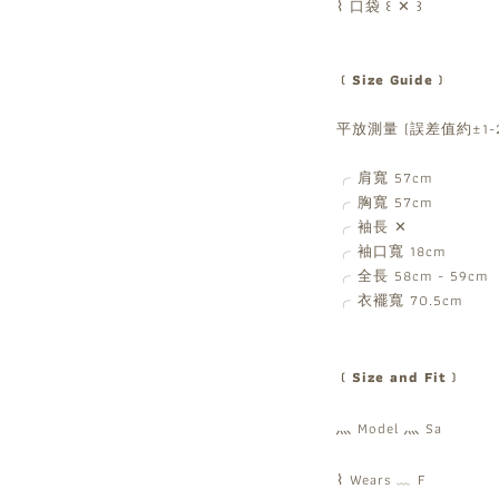
⌇ 口袋
꒰ ✕ ꒱
﹝Size Guide﹞
平放測量 (誤差值約±1-2
╭ 肩寬 57cm
╭ 胸寬 57cm
╭ 袖長 ✕
╭ 袖口寬 18cm
╭ 全長 58cm - 59cm
╭ 衣襬寬 70.5cm
﹝Size and Fit﹞
灬 Model 灬 Sa
⌇ Wears ﹏ F