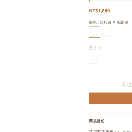
NT$1,680
顏色
: 經典白 ✕ 織部綠
尺寸
: F
F
若想
商品描述
選用蘇匹馬棉 ( Supima 