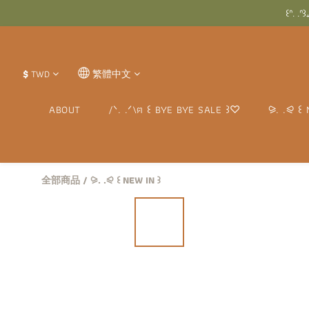
꒰ᐢ.
꒰ᐢ.
꒰ᐢ. .ᐢ꒱₊˚
꒰ᐢ.
$
TWD
繁體中文
ABOUT
/ᐠ. .ᐟ\ฅ ꒰ BYE BYE SALE ꒱♡
⪩. .⪨ ꒰ 
全部商品
/
⪩. .⪨ ꒰ NEW IN ꒱