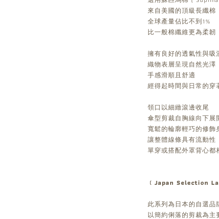
來自美國的頂級長纖棉
全球產量佔比不到1%
比一般棉纖維更為柔韌
擁有良好的透氣性與吸
織物表層呈現自然光澤
手感滑順且舒適
經得起時間與日常的穿
領口以細緻滾邊收尾
傘型剪裁自胸線向下展
寬鬆的輪廓輕巧的修飾
讓整體線條具有流動性
單穿或搭配外罩背心都
﹝Japan Selection L
此系列為日本的自選品
以簡約俐落的剪裁為主