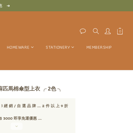
　惠　➜
　惠　➜
　免　運　優　惠　➜
　惠　➜
HOMEWARE
STATIONERY
MEMBERSHIP
紋蘇匹馬棉傘型上衣 ╭ 2色 ╮
經 銷 / 自 選 品 牌 ﹏ 2 件 以 上 9 折
 3000 即享免運優惠 ﹏