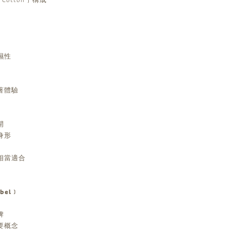
濕性
著體驗
開
身形
相當適合
abel﹞
牌
要概念