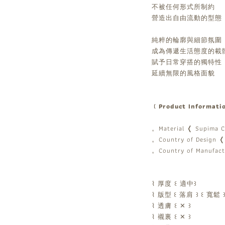
不被任何形式所制約
營造出自由流動的型態
純粹的輪廓與細節氛圍
成為傳遞生活態度的載
賦予日常穿搭的獨特性
延續無限的風格面貌
﹝Product Informat
。Material ❬ Supima 
。Country of Design ❬
。Country of Manufact
⌇ 厚度 ꒰ 適中꒱
⌇ 版型
꒰ 落肩 ꒱
꒰ 寬鬆 
⌇ 透膚 ꒰ ✕ ꒱
⌇ 襯裏 ꒰ ✕ ꒱