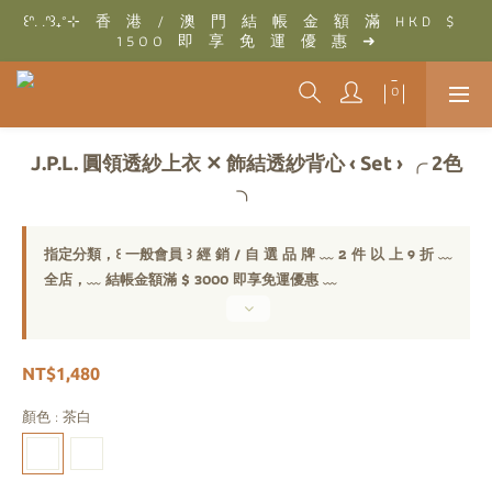
꒰ᐢ. .ᐢ꒱₊˚⊹　香　港　/　澳　門　結　帳　金　額　滿　H K D　$　
꒰ᐢ. .ᐢ꒱₊˚⊹　結　帳　金　額　滿　T W D　$　3 0 0 0　即　享　
1 5 0 0　即　享　免　運　優　惠　➜
免　運　優　惠　➜
꒰ᐢ. .ᐢ꒱₊˚⊹　結　帳　金　額　滿　T W D　$　3 0 0 0　即　享　
免　運　優　惠　➜
J.P.L. 圓領透紗上衣 ✕ 飾結透紗背心 ‹ Set › ╭ 2色
╮
指定分類，꒰ 一般會員 ꒱ 經 銷 / 自 選 品 牌 ﹏ 2 件 以 上 9 折 ﹏
全店，﹏ 結帳金額滿 $ 3000 即享免運優惠 ﹏
NT$1,480
顏色
: 茶白