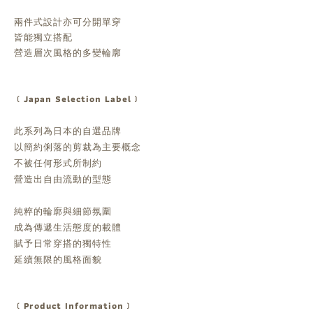
兩件式設計亦可分開單穿
皆能獨立搭配
營造層次風格的多變輪廓
﹝Japan Selection Label﹞
此系列為日本的自選品牌
以簡約俐落的剪裁為主要概念
不被任何形式所制約
營造出自由流動的型態
純粹的輪廓與細節氛圍
成為傳遞生活態度的載體
賦予日常穿搭的獨特性
延續無限的風格面貌
﹝Product Information﹞