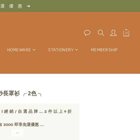
　惠　➜
　免　運　優　惠　➜
　惠　➜
HOMEWARE
STATIONERY
MEMBERSHIP
透紗長罩衫 ╭ 2色 ╮
經 銷 / 自 選 品 牌 ﹏ 2 件 以 上 9 折
 3000 即享免運優惠 ﹏