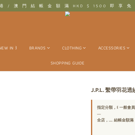
 .ᐢ꒱₊˚⊹　結　帳　金　額　滿　T W D　$　3 0 0 0　即　享　免　運　優
⊹　香　港　/　澳　門　結　帳　金　額　滿　H K D　$　1 5 0 0　即　享
 .ᐢ꒱₊˚⊹　結　帳　金　額　滿　T W D　$　3 0 0 0　即　享　免　運　優
NEW IN ꒱
BRANDS
CLOTHING
ACCESSORIES
SHOPPING GUIDE
J.P.L. 繫帶羽花
指定分類，꒰ 一般會員 ꒱ 
﹏
全店，﹏ 結帳金額滿 $