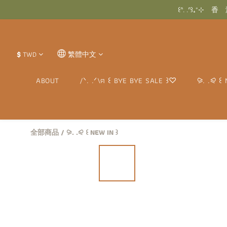
꒰ᐢ.
꒰ᐢ. .ᐢ꒱₊˚
꒰ᐢ.
$
TWD
繁體中文
ABOUT
/ᐠ. .ᐟ\ฅ ꒰ BYE BYE SALE ꒱♡
⪩. .⪨ ꒰ 
全部商品
/
⪩. .⪨ ꒰ NEW IN ꒱