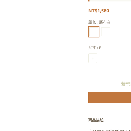
NT$1,580
顏色
: 胚布白
尺寸
: F
F
若想
商品描述
﹝Japan Selection L