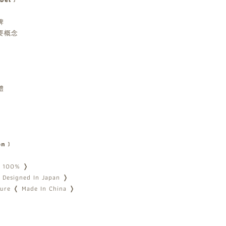
牌
要概念
體
ion﹞
r 100% ❭
 Designed In Japan ❭
ure ❬ Made In China ❭