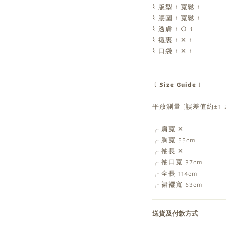
⌇ 版型 ꒰ 寬鬆 ꒱
⌇ 腰圍 ꒰ 寬鬆 ꒱
⌇ 透膚 ꒰ ○ ꒱
⌇ 襯裏 ꒰ ✕ ꒱
⌇ 口袋 ꒰ ✕ ꒱
﹝Size Guide﹞
平放測量 (誤差值約±1-2
肩寬 ✕
╭
胸寬 55cm
╭
袖長 ✕
╭
袖口寬 37cm
╭
全長 114cm
╭
裙襬寬 63cm
╭
送貨及付款方式