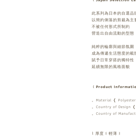
此系列為日本的自選品
以簡約俐落的剪裁為主
不被任何形式所制約
營造出自由流動的型態
純粹的輪廓與細節氛圍
成為傳遞生活態度的載
賦予日常穿搭的獨特性
延續無限的風格面貌
﹝Product Informat
。Material ❬ Polyeste
。Country of Design ❬
。Country of Manufact
⌇ 厚度 ꒰ 輕薄 ꒱