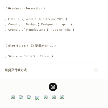
﹝Product Information﹞
。Material ❬ Wool 30% / Acrylic 70% ❭
。Country of Design ❬ Designed In Japan ❭
。Country of Manufacture ❬ Made In India ❭
﹝Size Guide﹞
誤差值約±1-2cm
。Size ❬ W 54cm X H 176cm ❭
送貨及付款方式