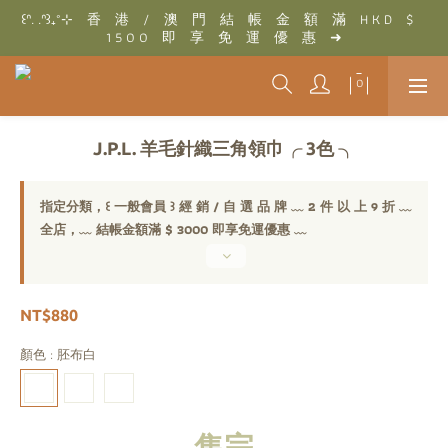
꒰ᐢ. .ᐢ꒱₊˚⊹　香　港　/　澳　門　結　帳　金　額　滿　H K D　$　
꒰ᐢ. .ᐢ꒱₊˚⊹　結　帳　金　額　滿　T W D　$　3 0 0 0　即　享　
1 5 0 0　即　享　免　運　優　惠　➜
免　運　優　惠　➜
꒰ᐢ. .ᐢ꒱₊˚⊹　結　帳　金　額　滿　T W D　$　3 0 0 0　即　享　
免　運　優　惠　➜
J.P.L. 羊毛針織三角領巾╭ 3色 ╮
指定分類，꒰ 一般會員 ꒱ 經 銷 / 自 選 品 牌 ﹏ 2 件 以 上 9 折 ﹏
全店，﹏ 結帳金額滿 $ 3000 即享免運優惠 ﹏
NT$880
顏色
: 胚布白
售完