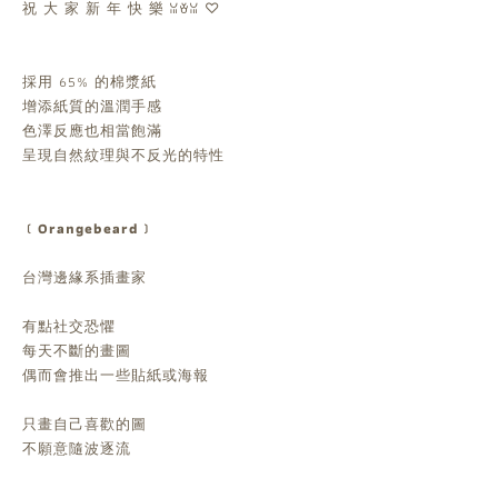
祝 大 家 新 年 快 樂 ꈍꈊꈍ ♡
採用 65% 的棉漿紙
增添紙質的溫潤手感
色澤反應也相當飽滿
呈現自然紋理與不反光的特性
﹝Orangebeard﹞
台灣邊緣系插畫家
有點社交恐懼
每天不斷的畫圖
偶而會推出一些貼紙或海報
只畫自己喜歡的圖
不願意隨波逐流