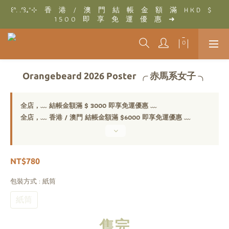
꒰ᐢ. .ᐢ꒱₊˚⊹　香　港　/　澳　門　結　帳　金　額　滿　H K D　$　
꒰ᐢ. .ᐢ꒱₊˚⊹　結　帳　金　額　滿　T W D　$　3 0 0 0　即　享　
1 5 0 0　即　享　免　運　優　惠　➜
免　運　優　惠　➜
꒰ᐢ. .ᐢ꒱₊˚⊹　結　帳　金　額　滿　T W D　$　3 0 0 0　即　享　
免　運　優　惠　➜
Orangebeard 2026 Poster ╭ 赤馬系女子 ╮
全店，﹏ 結帳金額滿 $ 3000 即享免運優惠 ﹏
全店，﹏ 香港 / 澳門 結帳金額滿 $6000 即享免運優惠 ﹏
NT$780
包裝方式
: 紙筒
紙筒
售完